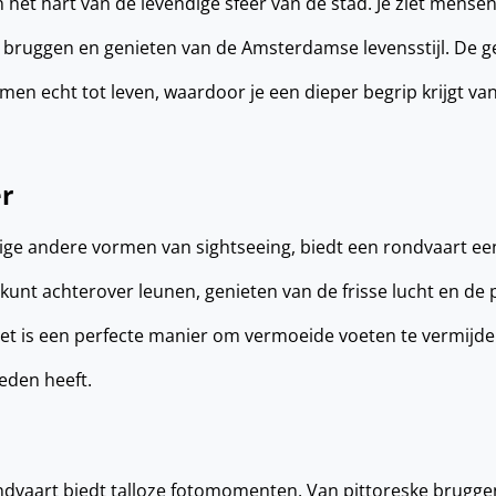
n het hart van de levendige sfeer van de stad. Je ziet mense
e bruggen en genieten van de Amsterdamse levensstijl. De g
men echt tot leven, waardoor je een dieper begrip krijgt van
r
mige andere vormen van sightseeing, biedt een rondvaart e
 kunt achterover leunen, genieten van de frisse lucht en de 
 is een perfecte manier om vermoeide voeten te vermijden
eden heeft.
ondvaart biedt talloze fotomomenten. Van pittoreske bruggen