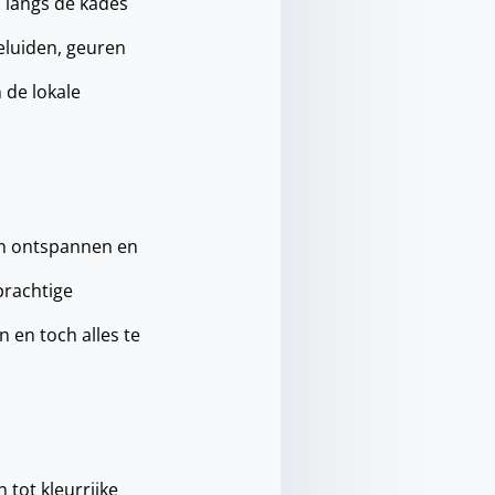
n langs de kades
eluiden, geuren
 de lokale
en ontspannen en
prachtige
 en toch alles te
 tot kleurrijke