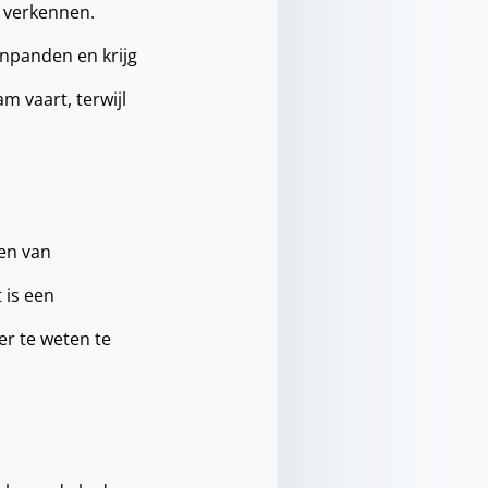
 verkennen.
tenpanden en krijg
m vaart, terwijl
en van
 is een
r te weten te