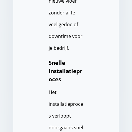
nieuwe vloer
zonder al te
veel gedoe of
downtime voor
je bedrijf.
Snelle
installatiepr
oces
Het
installatieproce
s verloopt
doorgaans snel