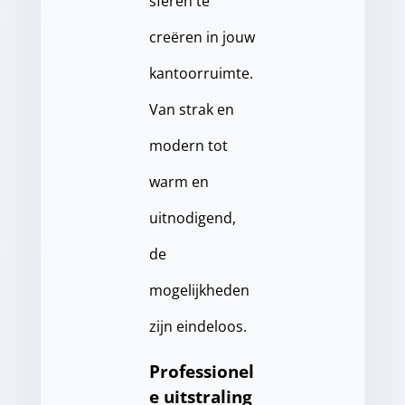
sferen te
creëren in jouw
kantoorruimte.
Van strak en
modern tot
warm en
uitnodigend,
de
mogelijkheden
zijn eindeloos.
Professionel
e uitstraling